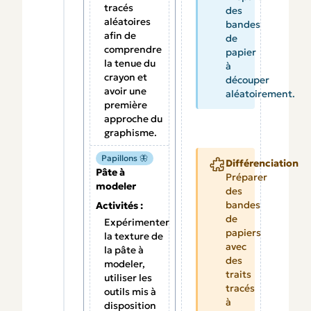
tracés
des
aléatoires
bandes
afin de
de
comprendre
papier
la tenue du
à
crayon et
découper
avoir une
aléatoirement.
première
approche du
graphisme.
Papillons 🦋
Différenciation
Pâte à
Préparer
modeler
des
bandes
Activités :
de
Expérimenter
papiers
la texture de
avec
la pâte à
des
modeler,
traits
utiliser les
tracés
outils mis à
à
disposition