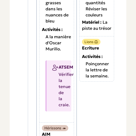
grasses
quantités
dans les
Réviser les
nuances de
couleurs
bleu
Matériel :
La
piste au trésor
Activités :
A la manière
Lions 🦁
d'Oscar
Ecriture
Murillo.
Activités :
Poinçonner
ATSEM
la lettre de
Vérifier
la semaine.
la
tenue
de
la
craie.
Hérissons 🦔
AIM