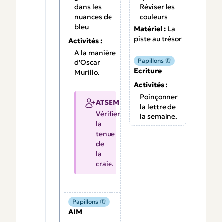
dans les
Réviser les
nuances de
couleurs
bleu
Matériel :
La
piste au trésor
Activités :
A la manière
Papillons 🦋
d'Oscar
Ecriture
Murillo.
Activités :
Poinçonner
ATSEM
la lettre de
Vérifier
la semaine.
la
tenue
de
la
craie.
Papillons 🦋
AIM