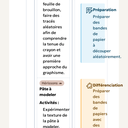
feuille de
brouillon,
Préparation
faire des
Préparer
tracés
des
aléatoires
bandes
afin de
de
comprendre
papier
la tenue du
à
crayon et
découper
avoir une
aléatoirement.
première
approche du
graphisme.
Hérissons 🦔
Différenciation
Pâte à
Préparer
modeler
des
bandes
Activités :
de
Expérimenter
papiers
la texture de
avec
la pâte à
des
modeler,