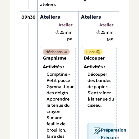
ateliers
Ateliers
Ateliers
09h30
Atelier
Atelier
25min
25min
PS
MS
Hérissons 🦔
Lions 🦁
Graphisme
Découper
Activités :
Activités :
Comptine -
Découper
Petit pouce
des bandes
Gymnastique
de papiers.
des doigts
S'entraîner
Apprendre
à la tenue du
la tenue du
ciseau.
crayon
Sur une
feuille de
brouillon,
Préparation
faire des
Préparer