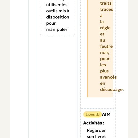
traits
utiliser les
tracés
outils mis à
à
disposition
la
pour
règle
manipuler
et
au
feutre
noir,
pour
les
plus
avancés
en
découpage.
AIM
Lions 🦁
Activités :
Regarder
son livret