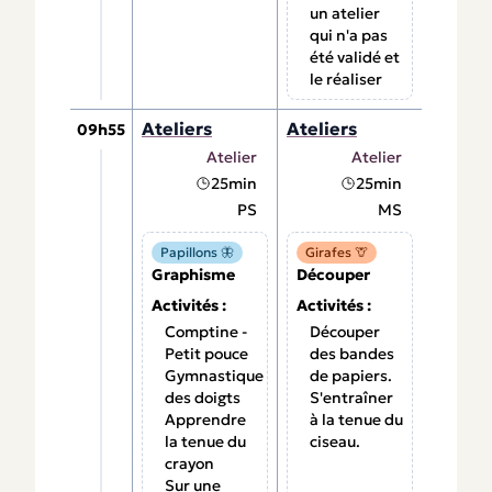
un atelier
qui n'a pas
été validé et
le réaliser
Ateliers
Ateliers
09h55
Atelier
Atelier
25min
25min
PS
MS
Papillons 🦋
Girafes 🦒
Graphisme
Découper
Activités :
Activités :
Comptine -
Découper
Petit pouce
des bandes
Gymnastique
de papiers.
des doigts
S'entraîner
Apprendre
à la tenue du
la tenue du
ciseau.
crayon
Sur une