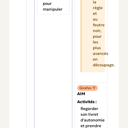
la
pour
règle
manipuler
et
au
feutre
noir,
pour
les
plus
avancés
en
découpage.
Girafes 🦒
AIM
Activités :
Regarder
son livret
d'autonomie
et prendre