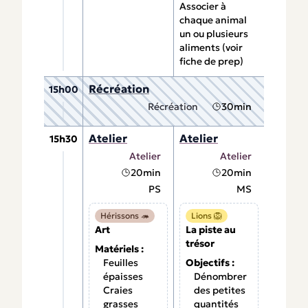
Associer à
chaque animal
un ou plusieurs
aliments (voir
fiche de prep)
Récréation
15h00
Récréation
30min
Atelier
Atelier
15h30
Atelier
Atelier
20min
20min
PS
MS
Hérissons 🦔
Lions 🦁
Art
La piste au
trésor
Matériels :
Feuilles
Objectifs :
épaisses
Dénombrer
Craies
des petites
grasses
quantités