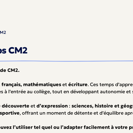
CM2
ps CM2
 de CM2
.
x
français, mathématiques
et
écriture
. Ces temps d’appre
es à l’entrée au collège, tout en développant autonomie et 
e découverte
et
d’expression
:
sciences, histoire et géog
sportive
, offrant un moment de détente et d’équilibre apr
ez l’utiliser tel quel ou l’adapter facilement à votre p