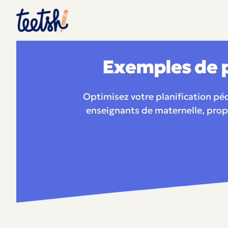
Exemples de p
Optimisez votre planification p
enseignants de maternelle, propo