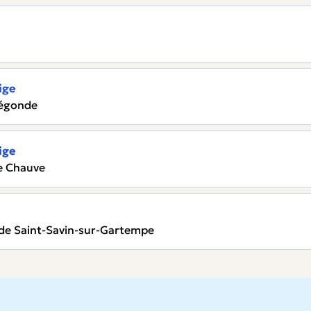
ige
Arégonde
ige
le Chauve
e de Saint-Savin-sur-Gartempe