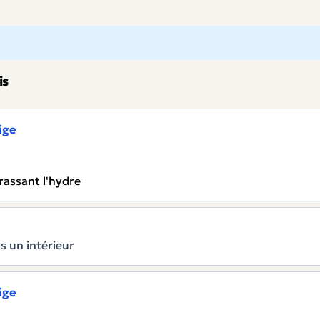
is
ige
rrassant l'hydre
s un intérieur
ige