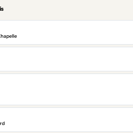
is
Chapelle
rd