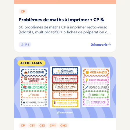
CP
Problèmes de maths à imprimer • CP 📝
30 problèmes de maths CP à imprimer recto-verso
(additifs, multiplicatifs) + 3 fiches de préparation clé-
en-main avec différenciation, pour apprendre à
comprendre avant de calculer 🧮✨
Découvrir
141
AFFICHAGES
CP
CE1
CE2
CM1
CM2