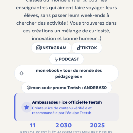
enseignant·es qui aiment faire voyager leurs
élèves, sans passer leurs week-ends à
chercher des activités ! Vous trouverez dans
ces créations un mélange de curiosité,
innovation et bonne humeur :)
INSTAGRAM
TIKTOK
PODCAST
mon ebook « tour du monde des
pédagogies »
mon code promo Teetsh : ANDREA30
Ambassadeur·ice officiel·le Teetsh
Créateur·ice de contenu vérifié·e et
recommandé·e par l'équipe Teetsh
11
2 030
2025
RESSOURCES
TÉLÉCHARGEMENTS
MEMBRE DEPUIS