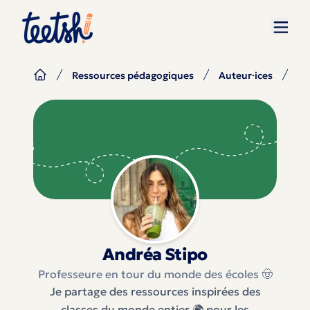
Ressources pédagogiques
Auteur·ices
An
Andréa Stipo
Professeure en tour du monde des écoles 🤠
Je partage des ressources inspirées des
classes du monde entier 🌍 pour les