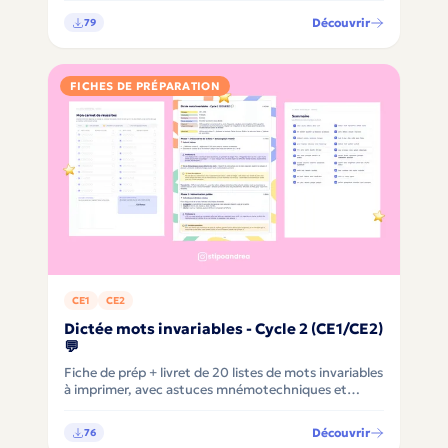
Découvrir
79
FICHES DE PRÉPARATION
CE1
CE2
Dictée mots invariables - Cycle 2 (CE1/CE2)
💬
Fiche de prép + livret de 20 listes de mots invariables
à imprimer, avec astuces mnémotechniques et
différenciation intégrée pour Cycle 2 (CE1/CE2) ✨
Découvrir
76