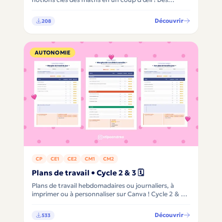
flashcards à imprimer ou personnaliser sur Canva,
pour mémoriser autrement du CE1 au CM2 ✨
Découvrir
208
AUTONOMIE
CP
CE1
CE2
CM1
CM2
Plans de travail • Cycle 2 & 3 🗓️
Plans de travail hebdomadaires ou journaliers, à
imprimer ou à personnaliser sur Canva ! Cycle 2 & 3 :
version semaine avec sections par discipline ou
version journée avec météo et bilan intégré ✨
Découvrir
533