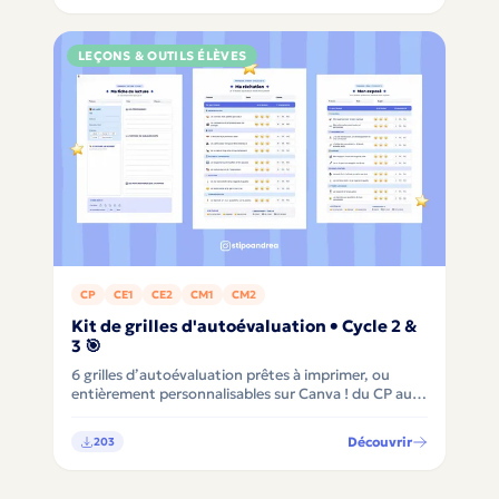
LEÇONS & OUTILS ÉLÈVES
CP
CE1
CE2
CM1
CM2
Kit de grilles d'autoévaluation • Cycle 2 &
3 🎯
6 grilles d’autoévaluation prêtes à imprimer, ou
entièrement personnalisables sur Canva ! du CP au
CM2 : récitation, exposé, production d'écrit, lecture
et résolution de problèmes ✨
Découvrir
203