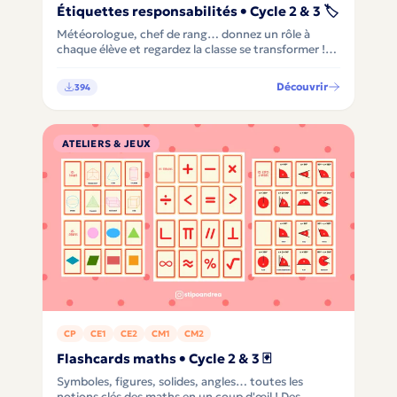
Étiquettes responsabilités • Cycle 2 & 3 🏷️
Météorologue, chef de rang… donnez un rôle à
chaque élève et regardez la classe se transformer !
20 responsabilités en français, anglais et italien, à
imprimer ou personnaliser sur Canva ✨
Découvrir
394
ATELIERS & JEUX
CP
CE1
CE2
CM1
CM2
Flashcards maths • Cycle 2 & 3 🃏
Symboles, figures, solides, angles… toutes les
notions clés des maths en un coup d'œil ! Des