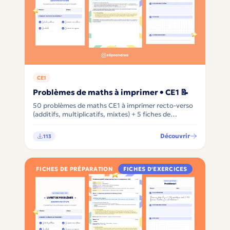
CE1
Problèmes de maths à imprimer • CE1 📝
50 problèmes de maths CE1 à imprimer recto-verso
(additifs, multiplicatifs, mixtes) + 5 fiches de
préparation clé-en-main avec différenciation, pour
apprendre à comprendre avant de calculer 🧮✨
Découvrir
113
FICHES DE PRÉPARATION
FICHES D'EXERCICES