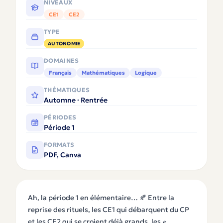
NIVEAUX
CE1
CE2
TYPE
AUTONOMIE
DOMAINES
Français
Mathématiques
Logique
THÉMATIQUES
Automne · Rentrée
PÉRIODES
Période 1
FORMATS
PDF, Canva
Ah, la période 1 en élémentaire… 🍂 Entre la
reprise des rituels, les CE1 qui débarquent du CP
et les CE2 qui se croient déjà grands, les
«