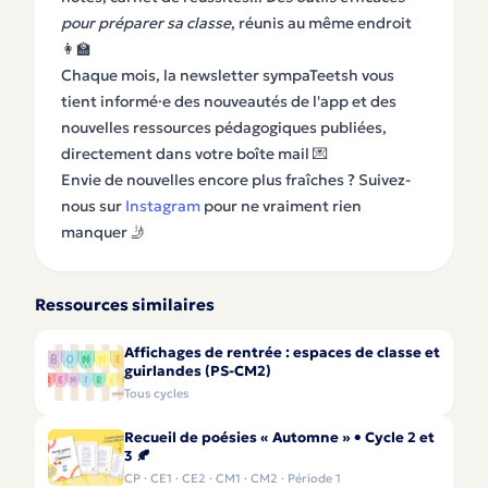
pour préparer sa classe
, réunis au même endroit
👩‍🏫
Chaque mois, la newsletter sympaTeetsh vous
tient informé·e des nouveautés de l'app et des
nouvelles ressources pédagogiques publiées,
directement dans votre boîte mail 💌
Envie de nouvelles encore plus fraîches ? Suivez-
nous sur
Instagram
pour ne vraiment rien
manquer 🤳
Ressources similaires
Affichages de rentrée : espaces de classe et
guirlandes (PS-CM2)
Tous cycles
Recueil de poésies « Automne » • Cycle 2 et
3 🍂
CP · CE1 · CE2 · CM1 · CM2 · Période 1