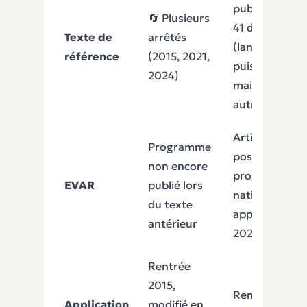
publication : 
🔄 Plusieurs
41 du 31 oct. 
Texte de
arrêtés
(langage, mat
référence
(2015, 2021,
puis BO n° 19 
2024)
mai 2026 (qu
autres domai
Articulation
Programme
possible avec 
non encore
programme
EVAR
publié lors
national d'EV
du texte
applicable de
antérieur
2025
Rentrée
2015,
Rentrée 2026
Application
modifié en