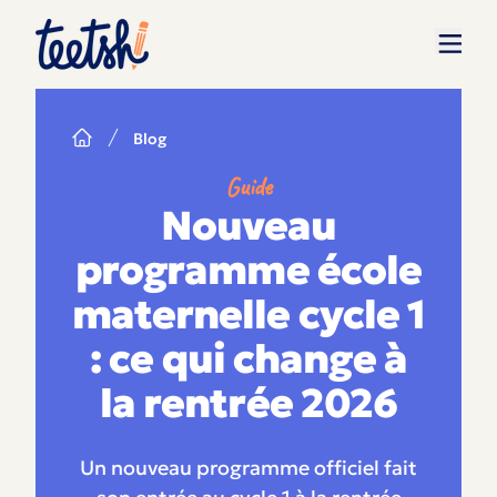
Blog
Guide
Nouveau
programme école
maternelle cycle 1
: ce qui change à
la rentrée 2026
Un nouveau programme officiel fait