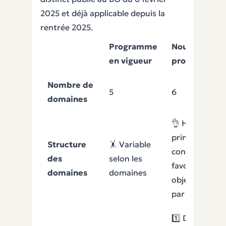
2025 et déjà applicable depuis la
rentrée 2025.
Programme
Nouveau
en vigueur
programme 
Nombre de
5
6
domaines
👌 Homogène 
principes +
Structure
🤸 Variable
conditions
des
selon les
favorables +
domaines
domaines
objectifs/exe
par âge
1️⃣ Deux vagu