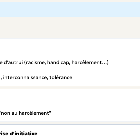
nne d'autrui (racisme, handicap, harcèlement…)
s, interconnaissance, tolérance
 "non au harcèlement"
ise d'initiative