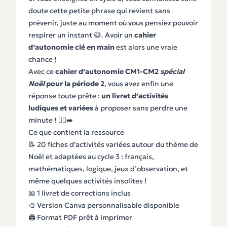
doute cette petite phrase qui revient sans
prévenir, juste au moment où vous pensiez pouvoir
respirer un instant 😅. Avoir un
cahier
d’autonomie clé en main
est alors une vraie
chance !
Avec ce
cahier d’autonomie CM1-CM2
spécial
Noël
pour la période 2
, vous avez enfin une
réponse toute prête :
un livret d’activités
ludiques et variées
à proposer sans perdre une
minute ! 🏃‍♀️‍➡️
Ce que contient la ressource
📝 20 fiches d'activités variées autour du thème de
Noël et adaptées au cycle 3 : français,
mathématiques, logique, jeux d’observation, et
même quelques activités insolites !
📖 1 livret de corrections inclus
🎨 Version Canva personnalisable disponible
🖨️ Format PDF prêt à imprimer