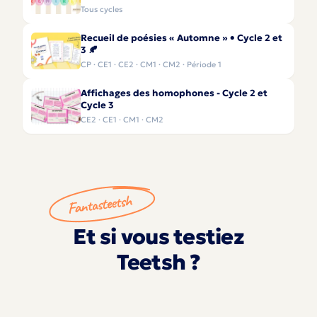
Tous cycles
Recueil de poésies « Automne » • Cycle 2 et
3 🍂
CP · CE1 · CE2 · CM1 · CM2 · Période 1
Affichages des homophones - Cycle 2 et
Cycle 3
CE2 · CE1 · CM1 · CM2
Et si vous testiez
Teetsh ?