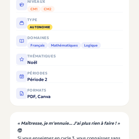
NIVEAUX
CM1
CM2
TYPE
AUTONOMIE
DOMAINES
Français
Mathématiques
Logique
THÉMATIQUES
Noël
PÉRIODES
Période 2
FORMATS
PDF, Canva
« Maîtresse, je m’ennuie... J’ai plus rien à faire ! »
🧒
Si vous enseignez en cycle 3, vous connaissez sans